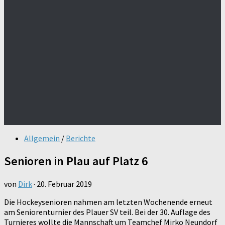
Allgemein
/
Berichte
Senioren in Plau auf Platz 6
von
Dirk
·
20. Februar 2019
Die Hockeysenioren nahmen am letzten Wochenende erneut
am Seniorenturnier des Plauer SV teil. Bei der 30. Auflage des
Turnieres wollte die Mannschaft um Teamchef Mirko Neundorf