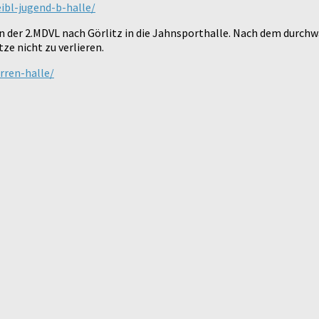
eibl-jugend-b-halle/
n der 2.MDVL nach Görlitz in die Jahnsporthalle. Nach dem durch
e nicht zu verlieren.
rren-halle/